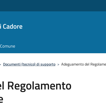
i Cadore
il Comune
>
Documenti (tecnico) di supporto
>
Adeguamento del Regolamen
l Regolamento
e