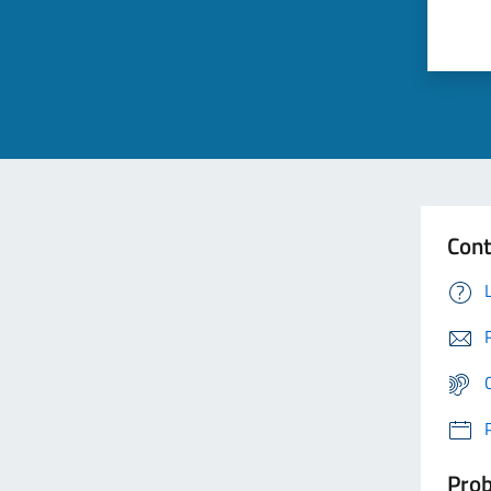
Cont
Prob