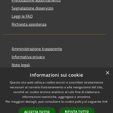
Segnalazione disservizio
Leggi le FAQ
Richiesta assistenza
Amministrazione trasparente
Informativa privacy
Note legali
×
Dichiarazione di accessibilità
Informazioni sui cookie
Questo sito web utilizza cookie tecnici e assimilati strettamente
necessari al corretto funzionamento e alla navigazione del sito,
nonché un cookie tecnico analitico al solo fine di elaborare
informazioni statistiche, aggregate e anonime.
RSS
Copyright © 2026 • Comune di
Per maggiori dettagli, può consultare la cookie policy al seguente
link
Accessibilità
San Pietro di Cadore • Powered
Privacy
Municipium
Accesso
by
•
RIFIUTA TUTTO
ACCETTA TUTTO