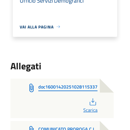
Ufficio Servizi Demografici
VAI ALLA PAGINA
Allegati
doc16001420251028115337
PDF
Scarica
COMUNICATO PROROGA C.I.