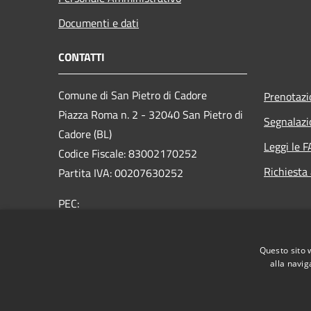
Documenti e dati
CONTATTI
Comune di San Pietro di Cadore
Prenotaz
Piazza Roma n. 2 - 32040 San Pietro di
Segnalazi
Cadore (BL)
Leggi le 
Codice Fiscale: 83002170252
Richiesta
Partita IVA: 00207630252
PEC:
comune.sanpietrodicadore@pec.it
Centralino Unico: +39 0435 460500
Questo sito 
alla navig