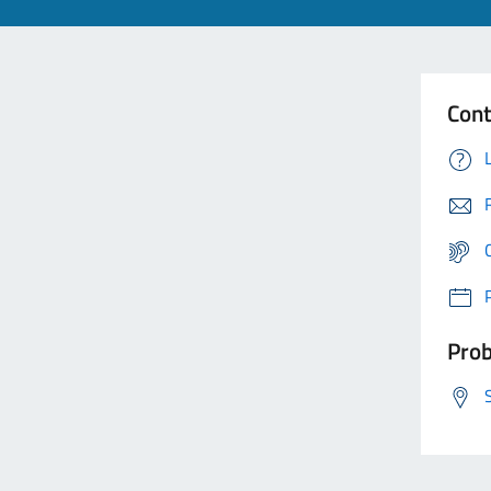
Cont
Prob