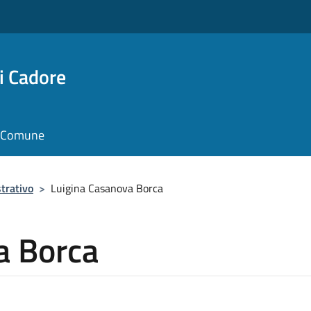
i Cadore
il Comune
trativo
>
Luigina Casanova Borca
a Borca