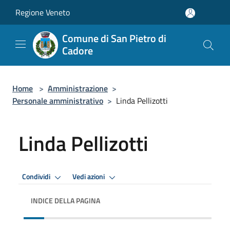
Salta al contenuto principale
Regione Veneto
Comune di San Pietro di
Cadore
Home
>
Amministrazione
>
Personale amministrativo
>
Linda Pellizotti
Linda Pellizotti
Condividi
Vedi azioni
INDICE DELLA PAGINA