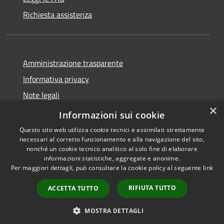
Richiesta assistenza
Amministrazione trasparente
Informativa privacy
Note legali
×
Dichiarazione di accessibilità
Informazioni sui cookie
Questo sito web utilizza cookie tecnici e assimilati strettamente
necessari al corretto funzionamento e alla navigazione del sito,
nonché un cookie tecnico analitico al solo fine di elaborare
informazioni statistiche, aggregate e anonime.
RSS
Copyright © 2026 • Comune di
Per maggiori dettagli, può consultare la cookie policy al seguente
link
Accessibilità
San Pietro di Cadore • Powered
Privacy
Municipium
Accesso
by
•
RIFIUTA TUTTO
ACCETTA TUTTO
Cookie
redazione
Mappa del sito
MOSTRA DETTAGLI