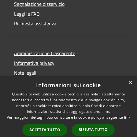
Segnalazione disservizio
Leggi le FAQ
Richiesta assistenza
Amministrazione trasparente
Informativa privacy
Note legali
×
Dichiarazione di accessibilità
Informazioni sui cookie
Questo sito web utilizza cookie tecnici e assimilati strettamente
necessari al corretto funzionamento e alla navigazione del sito,
nonché un cookie tecnico analitico al solo fine di elaborare
informazioni statistiche, aggregate e anonime.
RSS
Copyright © 2026 • Comune di
Per maggiori dettagli, può consultare la cookie policy al seguente
link
Accessibilità
San Pietro di Cadore • Powered
Privacy
Municipium
Accesso
by
•
RIFIUTA TUTTO
ACCETTA TUTTO
Cookie
redazione