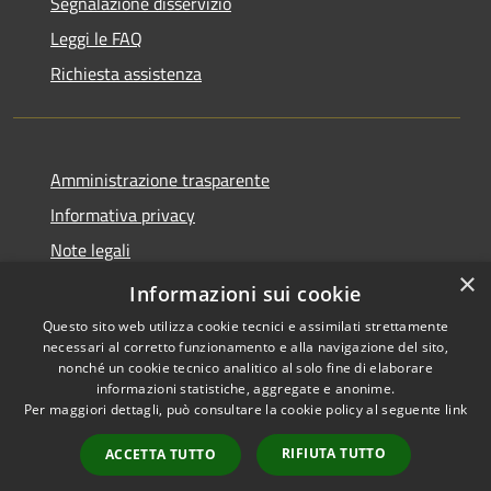
Segnalazione disservizio
Leggi le FAQ
Richiesta assistenza
Amministrazione trasparente
Informativa privacy
Note legali
×
Dichiarazione di accessibilità
Informazioni sui cookie
Questo sito web utilizza cookie tecnici e assimilati strettamente
necessari al corretto funzionamento e alla navigazione del sito,
nonché un cookie tecnico analitico al solo fine di elaborare
informazioni statistiche, aggregate e anonime.
RSS
Copyright © 2026 • Comune di
Per maggiori dettagli, può consultare la cookie policy al seguente
link
Accessibilità
San Pietro di Cadore • Powered
Privacy
Municipium
Accesso
by
•
RIFIUTA TUTTO
ACCETTA TUTTO
Cookie
redazione