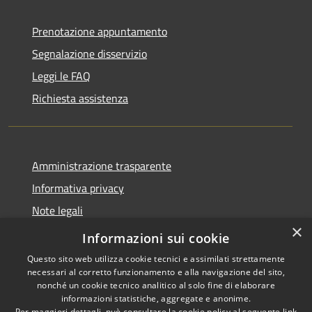
Prenotazione appuntamento
Segnalazione disservizio
Leggi le FAQ
Richiesta assistenza
Amministrazione trasparente
Informativa privacy
Note legali
×
Dichiarazione di accessibilità
Informazioni sui cookie
Questo sito web utilizza cookie tecnici e assimilati strettamente
necessari al corretto funzionamento e alla navigazione del sito,
nonché un cookie tecnico analitico al solo fine di elaborare
informazioni statistiche, aggregate e anonime.
RSS
Copyright © 2026 • Comune di
Per maggiori dettagli, può consultare la cookie policy al seguente
link