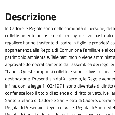
Descrizione
In Cadore le Regole sono delle comunità di persone, dett
collettivamente un insieme di beni agro-silvo-pastorali qui
regoliere hanno trasferito di padre in figlio le proprietà co
appartenenza alla Regola di Comunione Familiare e al cos
patrimonio ambientale. Tale patrimonio viene amministra
approvate democraticamente dall’assemblea dei regolieri e
“Laudi”. Queste proprietà collettive sono indivisibili, inali
destinazione. Presenti sin dal XII secolo, le Regole venner
infine, con la legge 1102/1971, sono diventate di diritto 
conferisce loro il titolo di azienda di diritto privato. Nell
Santo Stefano di Cadore e San Pietro di Cadore, operano l
Regola di Presenaio, Regola di Valle, Regola di Santo S
Regola di Casada, Regola di Costalissoio, Regola di Dant