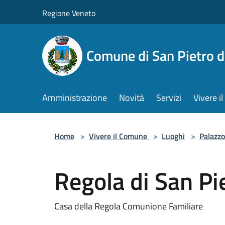
Salta al contenuto principale
Regione Veneto
Comune di San Pietro d
Amministrazione
Novità
Servizi
Vivere 
Home
>
Vivere il Comune
>
Luoghi
>
Palazzo
Regola di San Pi
Casa della Regola Comunione Familiare