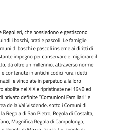
e Regolieri, che possiedono e gestiscono
ndi i boschi, prati e pascoli. Le famiglie
muni di boschi e pascoli insieme ai diritti di
tante impegno per conservare e migliorare il
to, da oltre un millennio, attraverso norme
 contenute in antichi codici rurali detti
enabili e vincolate in perpetuo alla loro
o abolite nel XIX e ripristinate nel 1948 ed
di privato definite “Comunioni Familiari” e
’area della Val Visdende, sotto i Comuni di
a Regola di San Pietro, Regola di Costalta,
tefano, Magnifica Regola di Campolongo,
a e Regola di Mezza Danta. Le Regole di