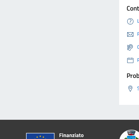
Cont
Prob