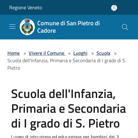
Salta al contenuto principale
Regione Veneto
Comune di San Pietro di
Cadore
Home
>
Vivere il Comune
>
Luoghi
>
Scuola
>
Scuola dell'Infanzia, Primaria e Secondaria di I grado di S.
Pietro
Scuola dell'Infanzia,
Primaria e Secondaria
di I grado di S. Pietro
Luogo di istruzione ed educazione per bambini dai 3