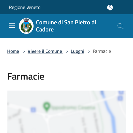
Salta al contenuto principale
Regione Veneto
Comune di San Pietro di
Cadore
Home
>
Vivere il Comune
>
Luoghi
>
Farmacie
Farmacie