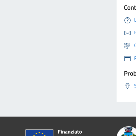
Cont
Prob