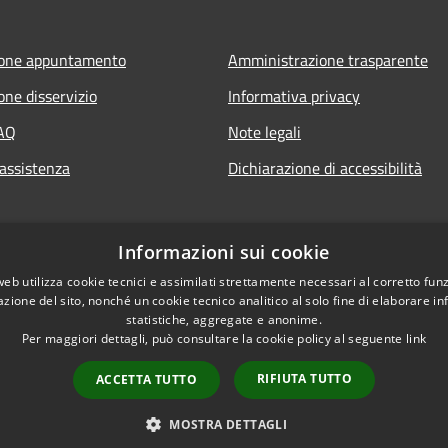
ione appuntamento
Amministrazione trasparente
one disservizio
Informativa privacy
FAQ
Note legali
 assistenza
Dichiarazione di accessibilità
Informazioni sui cookie
web utilizza cookie tecnici e assimilati strettamente necessari al corretto fu
azione del sito, nonché un cookie tecnico analitico al solo fine di elaborare i
statistiche, aggregate e anonime.
Per maggiori dettagli, può consultare la cookie policy al seguente
link
RIFIUTA TUTTO
ACCETTA TUTTO
l sito
Copyright © 2026 • Comune di 
MOSTRA DETTAGLI