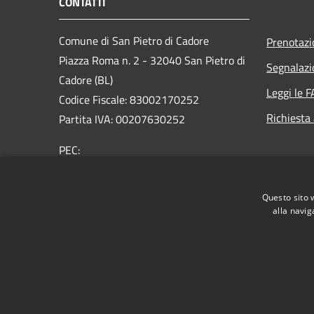
CONTATTI
Comune di San Pietro di Cadore
Prenotaz
Piazza Roma n. 2 - 32040 San Pietro di
Segnalazi
Cadore (BL)
Leggi le 
Codice Fiscale: 83002170252
Richiesta
Partita IVA: 00207630252
PEC:
comune.sanpietrodicadore@pec.it
Centralino Unico: +39 0435 460500
Questo sito 
alla navig
RSS
Accessibilità
Privacy
Cookie
Mappa de