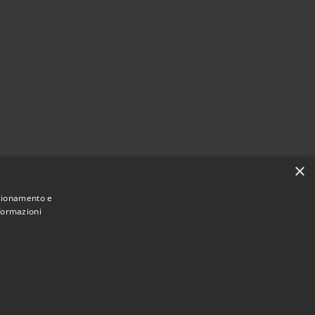
×
nzionamento e
nformazioni
Municipium
Accesso
San Pietro di Cadore • Powered by
•
redazione