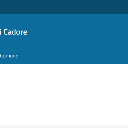
i Cadore
il Comune