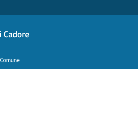
i Cadore
il Comune