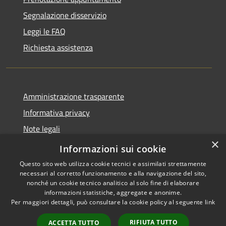
Segnalazione disservizio
Leggi le FAQ
Richiesta assistenza
Amministrazione trasparente
Informativa privacy
Note legali
×
Dichiarazione di accessibilità
Informazioni sui cookie
Questo sito web utilizza cookie tecnici e assimilati strettamente
necessari al corretto funzionamento e alla navigazione del sito,
nonché un cookie tecnico analitico al solo fine di elaborare
informazioni statistiche, aggregate e anonime.
RSS
Copyright © 2026 • Comune di
Per maggiori dettagli, può consultare la cookie policy al seguente
link
Accessibilità
San Pietro di Cadore • Powered
Privacy
Municipium
Accesso
by
•
RIFIUTA TUTTO
ACCETTA TUTTO