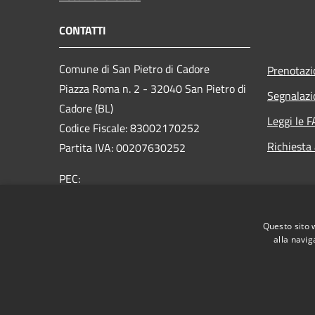
CONTATTI
Comune di San Pietro di Cadore
Prenotaz
Piazza Roma n. 2 - 32040 San Pietro di
Segnalazi
Cadore (BL)
Leggi le 
Codice Fiscale: 83002170252
Richiesta
Partita IVA: 00207630252
PEC:
comune.sanpietrodicadore@pec.it
Centralino Unico: +39 0435 460500
Questo sito 
alla navig
RSS
Accessibilità
Privacy
Cookie
Mappa de