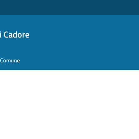
i Cadore
il Comune