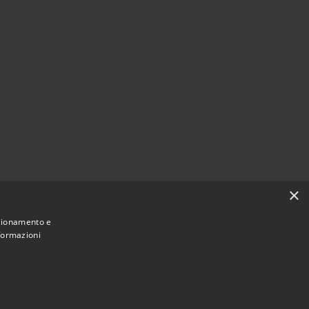
×
nzionamento e
nformazioni
Municipium
Accesso
San Pietro di Cadore • Powered by
•