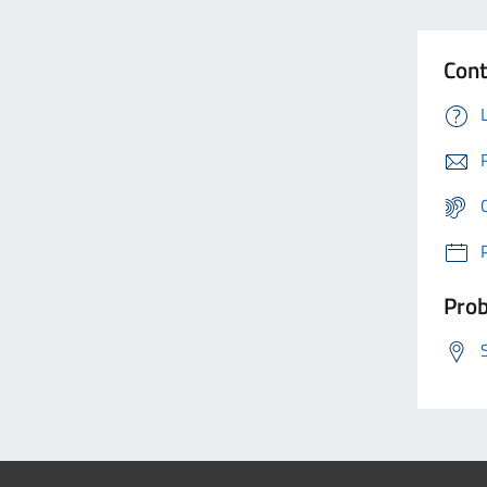
Cont
Prob