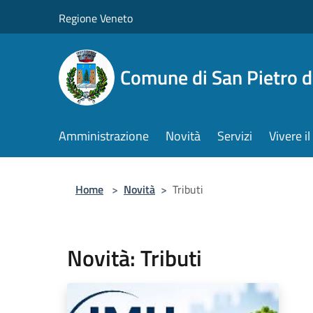
Salta al contenuto principale
Regione Veneto
Comune di San Pietro d
Amministrazione
Novità
Servizi
Vivere 
Home
>
Novità
>
Tributi
Novità: Tributi