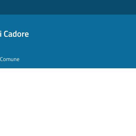
i Cadore
il Comune