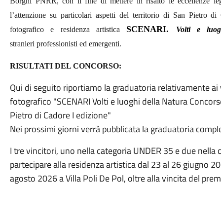
Borghi PNRR, con il fine di mettere in risalto le eccellenze lega
l’attenzione su particolari aspetti del territorio di San Pietro 
SCENARI.
fotografico e residenza artistica
Volti e luo
stranieri
professionisti ed
emergenti.
RISULTATI DEL CONCORSO:
Qui di seguito riportiamo la graduatoria relativamente ai 
fotografico "SCENARI Volti e luoghi della Natura Concorso
Pietro di Cadore I edizione"
Nei prossimi giorni verrà pubblicata la graduatoria compl
I tre vincitori, uno nella categoria UNDER 35 e due nell
partecipare alla residenza artistica dal 23 al 26 giugno 20
agosto 2026 a Villa Poli De Pol, oltre alla vincita del pre